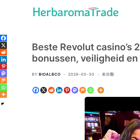
Skip
to
content
Beste Revolut casino’s 
bonussen, veiligheid en 
BY
BIOALBCO
2026-05-30
未分類