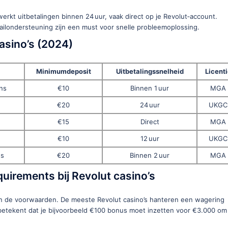
rkt uitbetalingen binnen 24 uur, vaak direct op je Revolut‑account.
ailondersteuning zijn een must voor snelle probleemoplossing.
asino’s (2024)
Minimumdeposit
Uitbetalingssnelheid
Licenti
ns
€10
Binnen 1 uur
MGA
€20
24 uur
UKGC
€15
Direct
MGA
€10
12 uur
UKGC
ns
€20
Binnen 2 uur
MGA
uirements bij Revolut casino’s
 in de voorwaarden. De meeste Revolut casino’s hanteren een wagering
 betekent dat je bijvoorbeeld €100 bonus moet inzetten voor €3.000 om