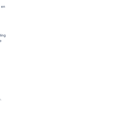
) en
ling
e
.