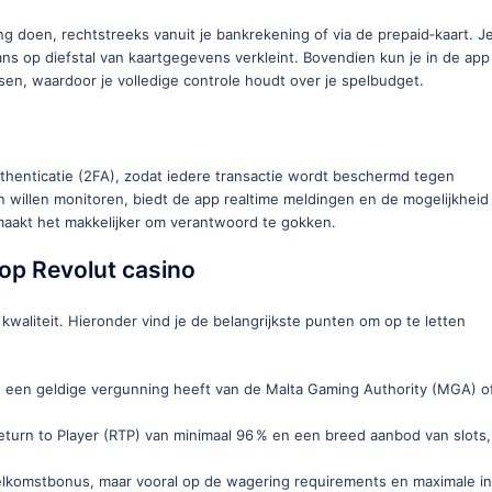
g doen, rechtstreeks vanuit je bankrekening of via de prepaid‑kaart. J
ns op diefstal van kaartgegevens verkleint. Bovendien kun je in de app
sen, waardoor je volledige controle houdt over je spelbudget.
thenticatie (2FA), zodat iedere transactie wordt beschermd tegen
n willen monitoren, biedt de app realtime meldingen en de mogelijkhei
 maakt het makkelijker om verantwoord te gokken.
top Revolut casino
 kwaliteit. Hieronder vind je de belangrijkste punten om op te letten
o een geldige vergunning heeft van de Malta Gaming Authority (MGA) o
urn to Player (RTP) van minimaal 96 % en een breed aanbod van slots,
lkomstbonus, maar vooral op de wagering requirements en maximale in