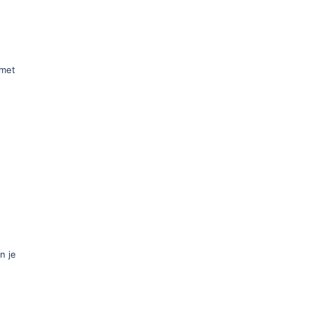
 met
n je